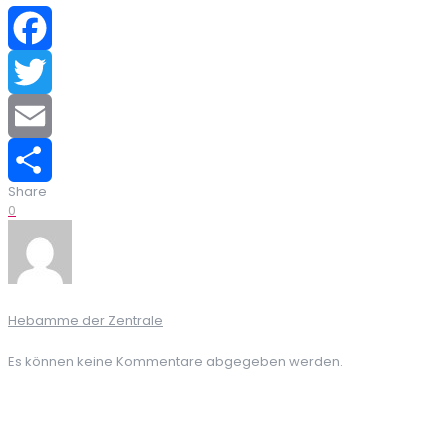
Facebook
Twitter
Email
Share
Teilen
0
Hebamme der Zentrale
Es können keine Kommentare abgegeben werden.