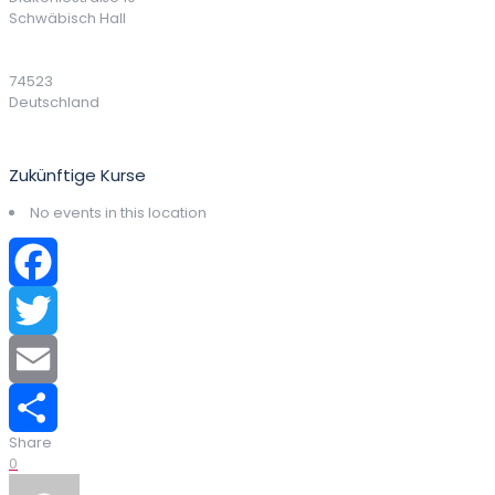
Schwäbisch Hall
74523
Deutschland
Zukünftige Kurse
No events in this location
Facebook
Twitter
Email
Share
Teilen
0