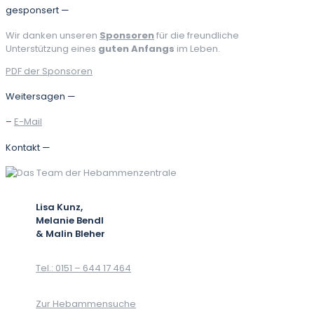
gesponsert —
Wir danken unseren
Sponsoren
für die freundliche
Unterstützung eines
guten Anfangs
im Leben.
PDF der Sponsoren
Weitersagen —
–
E-Mail
Kontakt —
Lisa Kunz,
Melanie Bendl
& Malin Bleher
Tel.: 0151 – 644 17 464
Zur Hebammensuche